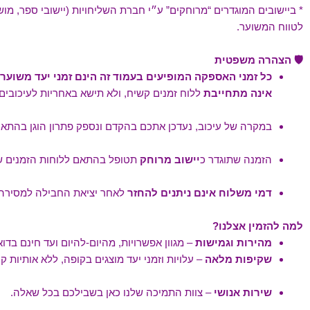
* ביישובים המוגדרים “מרוחקים” ע״י חברת השליחויות (יישובי ספר, מ
לטווח המשוער.
🛡️ הצהרה משפטית
כל זמני האספקה המופיעים בעמוד זה הינם זמני יעד משוער
אינה מתחייבת
ללוח זמנים קשיח, ולא תישא באחריות לעיכובים הנו
במקרה של עיכוב, נעדכן אתכם בהקדם ונספק פתרון הוגן בהתאם
הזמנה שתוגדר כ
יישוב מרוחק
תטופל בהתאם ללוחות הזמנים של
דמי משלוח אינם ניתנים להחזר
לאחר יציאת החבילה למסירה, 
למה להזמין אצלנו?
מהירות וגמישות
– מגוון אפשרויות, מהיום-להיום ועד חינם בדוא
שקיפות מלאה
– עלויות וזמני יעד מוצגים בקופה, ללא אותיות ק
שירות אנושי
– צוות התמיכה שלנו כאן בשבילכם בכל שאלה.