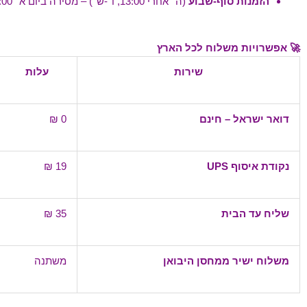
הזמנות סוף-שבוע
(ה׳ אחרי 13:00, ו׳-ש׳) – מסירה ביום א׳ 17:00-20:00.
🚀 אפשרויות משלוח לכל הארץ
שירות
עלות
דואר ישראל – חינם
0 ₪
נקודת איסוף UPS
19 ₪
שליח עד הבית
35 ₪
משלוח ישיר ממחסן היבואן
משתנה