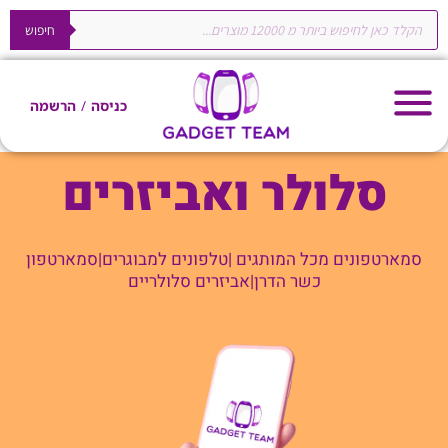
ילוג
Products
search
חיפוש
תוכן
כניסה
/
הרשמה
סלולר ואביזרים
סמארטפונים מכל המותגים |טלפונים למבוגרים|סמארטפון
כשר הדרן|אביזרים סלולריים