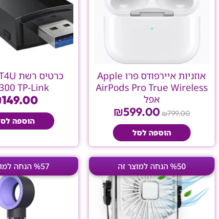
אוזניות איירפודס פרו Apple
כרטיס ר
300 TP-Link
AirPods Pro True Wireless
אפל
149.00
₪
₪
599.00
799.00
₪
הוספה לסל
הוספה לסל
המחיר
המחיר
המחי
%50 הנחה למוצר זה
%57 הנחה למוצר זה
המקורי
הנוכחי
המקו
היה:
הוא:
היה:
.83.
₪99.00.
₪199.00.