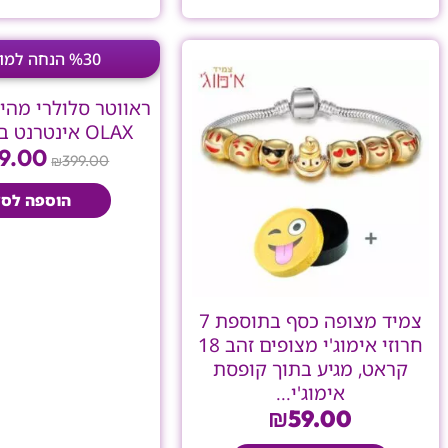
המחי
%30 הנחה למוצר זה
המקו
היה:
.00.
OLAX אינטרנט בכל מקום
9.00
399.00
₪
הוספה לסל
צמיד מצופה כסף בתוספת 7
חרוזי אימוג'י מצופים זהב 18
קראט, מגיע בתוך קופסת
אימוג'י...
₪
59.00