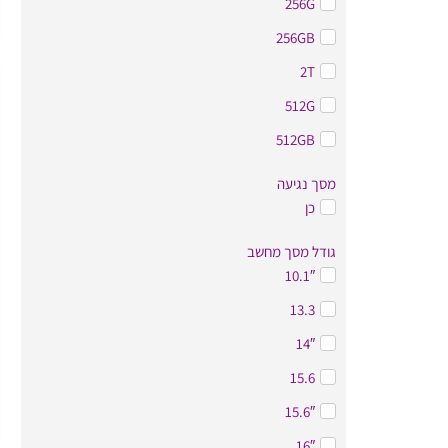
256G
256GB
2T
512G
512GB
מסך נגיעה
כן
גודל מסך מחשב
10.1″
13.3
14″
15.6
15.6″
16″