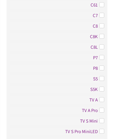
C61
C7
C8
C8K
C8L
P7
P8
S5
S5K
TV A
TV A Pro
TV S Mini
TV S Pro MiniLED