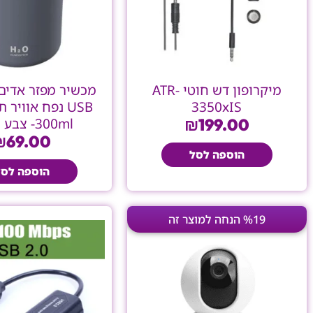
מיקרופון דש חוטי ATR-
מכשיר מפזר אדים
3350xIS
USB נפח אוויר
199.00
₪
300ml- צבע שחור
₪
69.00
הוספה לסל
הוספה לסל
המחיר
המחיר
%19 הנחה למוצר זה
המקורי
הנוכחי
היה:
הוא:
₪199.00.
₪245.00.