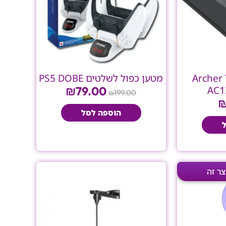
שת Archer T4U
מטען כפול לשלטים PS5 DOBE
₪
79.00
AC1
199.00
₪
הוספה לסל
ר
המחיר
רי
הנוכחי
הוא:
₪99.00.
₪232