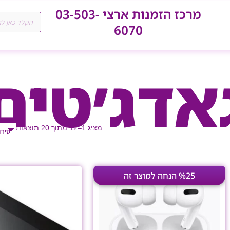
מרכז הזמנות ארצי 03-503-
Products
search
6070
אדג׳טים
מציג 1–12 מתוך 20 תוצאות
המחיר
המחיר
%25 הנחה למוצר זה
המקורי
הנוכחי
היה:
הוא:
₪599.00.
₪799.00.