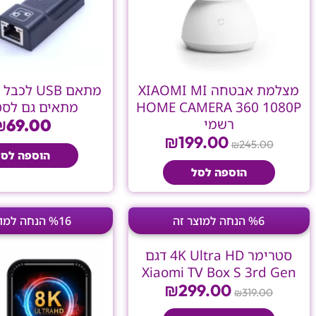
מצלמת אבטחה XIAOMI MI
HOME CAMERA 360 1080P
מתאים גם לסט
רשמי
69.00
₪
₪
199.00
245.00
₪
הוספה לסל
הוספה לסל
המחיר
המחיר
המחי
%6 הנחה למוצר זה
%16 הנחה למוצר זה
המקורי
הנוכחי
המקו
היה:
הוא:
היה:
סטרימר 4K Ultra HD דגם
.00.
₪299.00.
₪319.00.
Xiaomi TV Box S 3rd Gen
₪
299.00
319.00
₪