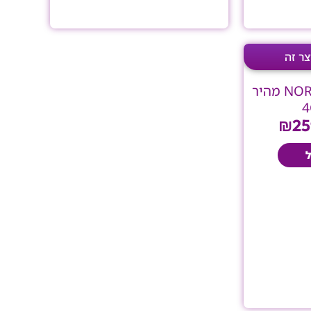
ר
המחיר
רי
הנוכחי
הוא:
ראוטר סלולרי NORDIC מהיר
₪259.00.
₪299
₪
25