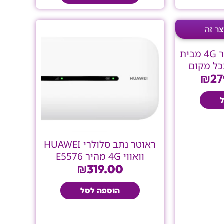
ר
המחיר
רי
הנוכחי
הוא:
ראווטר סלולרי מהיר 4G מבית
₪279.00.
₪399
₪
27
ראוטר נתב סלולרי HUAWEI
וואווי 4G מהיר E5576
₪
319.00
הוספה לסל