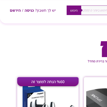
יש לך חשבון?
כניסה
/
הירשם
חיפוש
המחיר
המחיר
%60 הנחה למוצר זה
המקורי
הנוכחי
היה:
הוא:
₪79.00.
₪199.00.