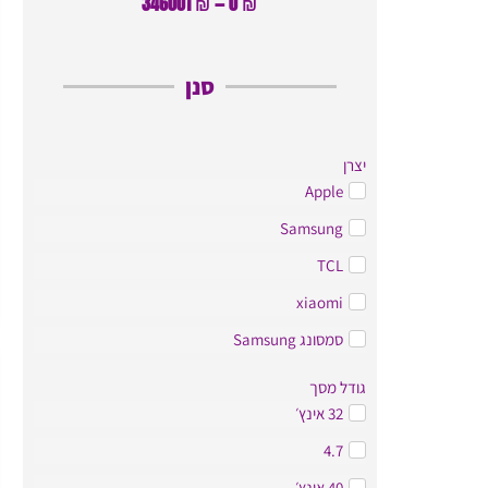
346001
₪
—
0
₪
סנן
יצרן
Apple
Samsung
TCL
xiaomi
סמסונג Samsung
גודל מסך
32 אינץ׳
4.7
40 אינץ׳