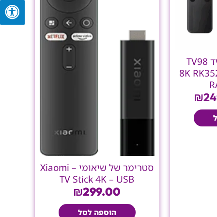
סטרימר אנדרואיד TV98
 13 8K RK352 4G
R
₪
24
סטרימר של שיאומי – Xiaomi
TV Stick 4K – USB
₪
299.00
הוספה לסל