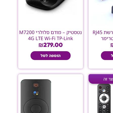
מתאם USB לכבל רשת RJ45
נטסטיק – מודם סלולרי M7200
רימר
4G LTE Wi-Fi TP-Link
₪
279.00
הוספה לסל
ר
המחיר
רי
הנוכחי
הוא:
₪249.00.
₪298